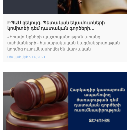
ԻՊԱՍ զեկույց․ Պետական եկամուտների
կոմիտեի դեմ դատական գործերի
ուսումնասիրություն
«Իրավունքների պաշտպանություն առանց
սահմանների» հասարակական կազմակերպության
կողմից ուսումնասիրվել են վարչական
Սեպտեմբեր 14, 2021