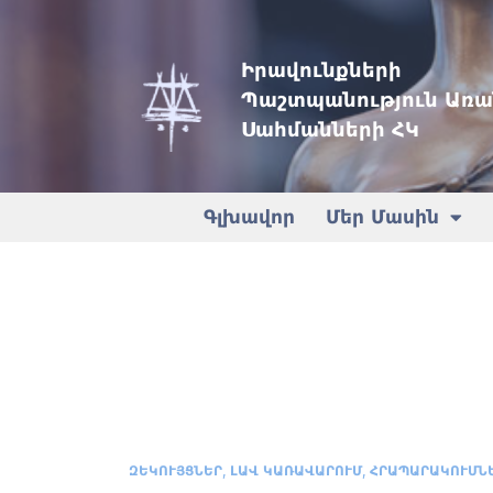
Իրավունքների
Պաշտպանություն Առա
Սահմանների ՀԿ
Գլխավոր
Մեր Մասին
,
,
ԶԵԿՈՒՅՑՆԵՐ
ԼԱՎ ԿԱՌԱՎԱՐՈՒՄ
ՀՐԱՊԱՐԱԿՈՒՄՆ