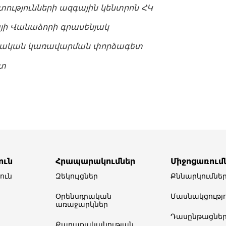
ությունների
ազգային
կենտրոն
ՀԿ
յի
Վանաձորի
գրասենյակ
սական
կառավարման
փորձագետ
տ
ուն
Հրապարակումներ
Միջոցառում
ուն
Զեկույցներ
Քննարկումնե
Օրենսդրական
Մասնակցությո
առաջարկներ
Դասընթացնե
Քաղաքականության