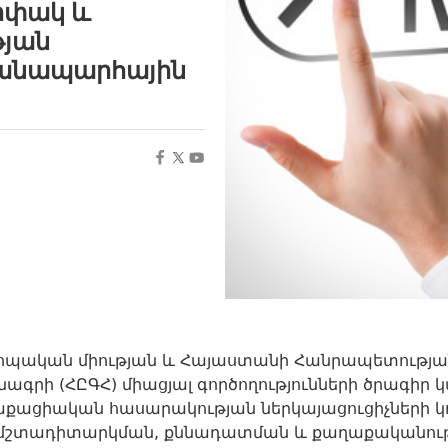
րփակ և
թյան
Ճանապարհային
վրոպական միության և Հայաստանի Հանրապետութ
նագրի (ՀԸԳՀ) միացյալ գործողությունների ծրագի
ացիական հասարակության ներկայացուցիչների կող
մշտադիտարկման, քննադատման և քաղաքականությ