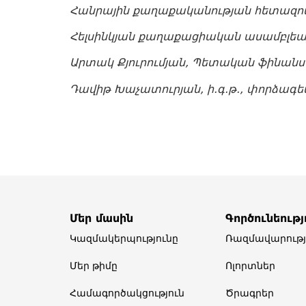
Հանրային
քաղաքականության
հետազոտ
Հելսինկյան
քաղաքացիական
ասամբլեա
Արտակ
Քյուրումյան,
Պետական
ֆինան
Դավիթ
Խաչատուրյան,
ի.
գ.
թ.,
փորձագե
Մեր մասին
Գործունեությ
Կազմակերպությունը
Ռազմավարությ
Մեր թիմը​
Ոլորտներ​
Համագործակցություն
Ծրագրեր