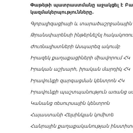
Փաթեթի պատրաստմանը աջակցել է Բաց
կազմակերպությունները.
Գլոբալիզացիայի
և
տարածաշրջանայի
Թրանսփարենսի
ինթերնեշնլ
հակակոռո
Ժուռնալիստների
Ասպարեզ
ակումբ
Իրազեկ
քաղաքացիների
միավորում
ՀԿ
Իրական
աշխարհ,
իրական
մարդիկ
ՀԿ
Իրավունքի
զարգացման
կենտրոն
ՀԿ
Իրավունքի
պաշտպանություն
առանց
ս
Կանանց
ռեսուրսային
կենտրոն
Հայաստանի
Հելսինկյան
կոմիտե
Հանրային
քաղաքականության
ինստիտ