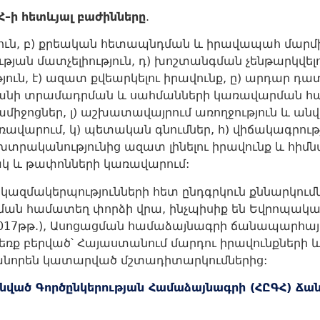
Հ
–
ի
հետևյալ
բաժինները
.
ն, բ) քրեական հետապնդման և իրավապահ մարմին
յան մատչելիություն, դ) խոշտանգման չենթարկվելու 
ուն, է) ազատ քվեարկելու իրավունք, ը) արդար դա
անի տրամադրման և սահմանների կառավարման հա
միջոցներ, լ) աշխատավայրում առողջություն և անվ
ավարում, կ) պետական գնումներ, հ) վիճակագրությ
 խտրականությունից ազատ լինելու իրավունք և հիմնա
որակ և թափոնների կառավարում:
ազմակերպությունների հետ ընդգրկուն քննարկումն
ան համատեղ փորձի վրա, ինչպիսիք են Եվրոպակ
5-2017թթ.), Ասոցացման համաձայնագրի ճանապարհայի
ձեռք բերված՝ Հայաստանում մարդու իրավունքների
անորեն կատարված մշտադիտարկումներից:
ված Գործընկերության Համաձայնագրի (ՀԸԳՀ) Ճ