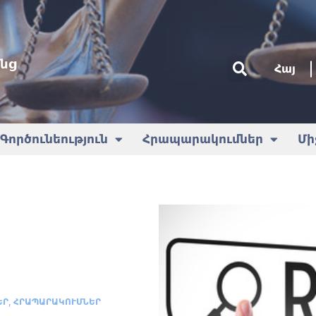
նց
Հայ
Գործունեություն
Հրապարակումներ
Մի
,
ԵՐ
ՀՐԱՊԱՐԱԿՈՒՄՆԵՐ