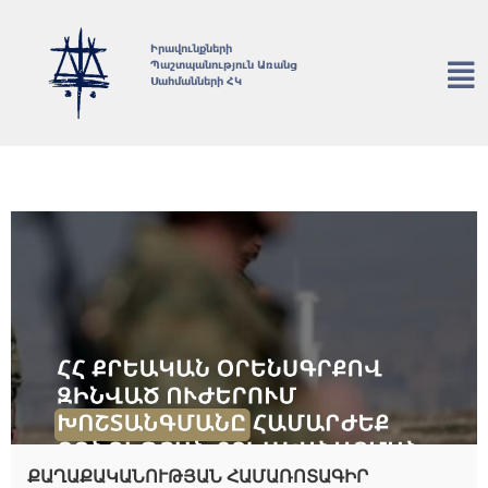
Իրավունքների
Պաշտպանություն Առանց
Սահմանների ՀԿ
ՔԱՂԱՔԱԿԱՆՈՒԹՅԱՆ ՀԱՄԱՌՈՏԱԳԻՐ