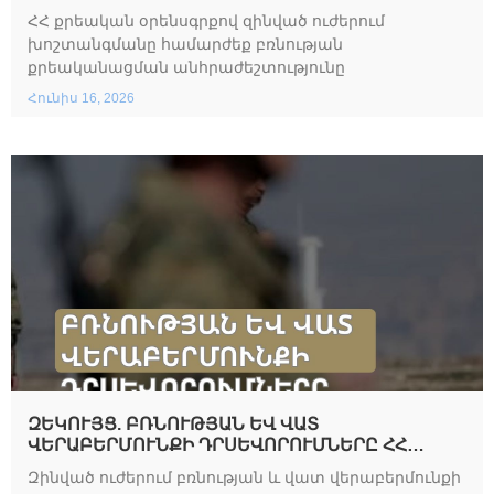
ՀՀ քրեական օրենսգրքով զինված ուժերում
խոշտանգմանը համարժեք բռնության
քրեականացման անհրաժեշտությունը
Հունիս 16, 2026
ԶԵԿՈՒՅՑ. ԲՌՆՈՒԹՅԱՆ ԵՎ ՎԱՏ
ՎԵՐԱԲԵՐՄՈՒՆՔԻ ԴՐՍԵՎՈՐՈՒՄՆԵՐԸ ՀՀ
ԶԻՆՎԱԾ ՈՒԺԵՐՈՒՄ. ԴԱՏԱԿԱՆ ՊՐԱԿՏԻԿԱՅԻ
Զինված ուժերում բռնության և վատ վերաբերմունքի
ՈՒՍՈՒՄՆԱՍԻՐՈՒԹՅՈՒՆ