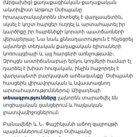
(Արցախից) քաղաքացիական-քաղաքական
ակտիվիստ Արթուր Օսիպյանը
հրապարակայնորեն մոտեցել է վարչապետին,
սկսել է կոշտ հարցեր ուղղել և արտահայտել իր
կարծիքը իր հայրենիքի կորստի պատճառների
վերաբերյալ։ Նա նաև քննադատություն է հնչեցրել
այնտեղի տեղական քաղաքական էլիտաների
կոռուպցիայի և այլ հարցերի առնչությամբ։
Զրույցն աստիճանաբար երկու կողմերի համար էլ
դարձել է խիստ հուզական, ինչին հաջորդել է
վարչապետի բարկացած արձագանքը՝ Օսիպյանի
հասցեին վիրավորական և նվաստացնող
արտահայտություններով։ Միջադեպի
տեսագրությունները
լայնորեն տարածվել են
սոցիալական ցանցերում և հայկական
լրատվամիջոցներում։
Բանավեճի և Ն. Փաշինյանի աճող զայրույթի
պայմաններում Արթուր Օսիպյանը