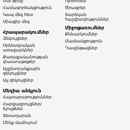
Մեր թիմը​
Ոլորտներ​
Համագործակցություն
Ծրագրեր
Կապ մեզ հետ
Տարեկան
հաշվետվություններ​
Միացիր մեզ
Միջոցառումներ
Հրապարակումներ
Քննարկումներ
Զեկույցներ
Մասնակցություն
Օրենսդրական
Դասընթացներ
առաջարկներ
Քաղաքականության
փաստաթղթեր
Այլընտրանքային
զեկույցներ
Այլ զեկույցներ
Մեդիա անկյուն
Հայտարարություններ
Հարցազրույցներ/
ելույթներ
Տեսադարան
Մենք մամուլում