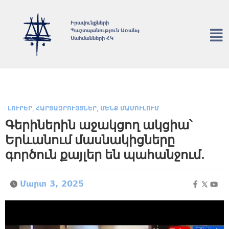
Իրավունքների
Պաշտպանություն Առանց
Սահմանների ՀԿ
,
,
ԼՈՒՐԵՐ
ՀԱՐՑԱԶՐՈՒՅՑՆԵՐ
ՄԵՆՔ ՄԱՄՈՒԼՈՒՄ
Գերիներին աջակցող ակցիա՝
Երևանում մասնակիցները
գործուն քայլեր են պահանջում.
Մարտ 3, 2025