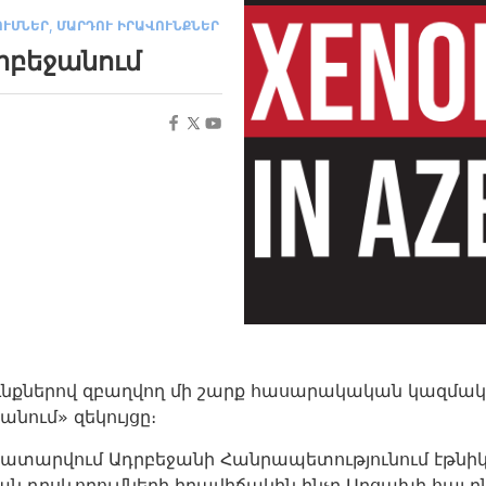
,
ՈՒՄՆԵՐ
ՄԱՐԴՈՒ ԻՐԱՎՈՒՆՔՆԵՐ
րբեջանում
քներով զբաղվող մի շարք հասարակական կազմակերպ
նում» զեկույցը։
կատարվում Ադրբեջանի Հանրապետությունում էթնի
ան դրսևորումների իրավիճակին ինչը Արցախի հա