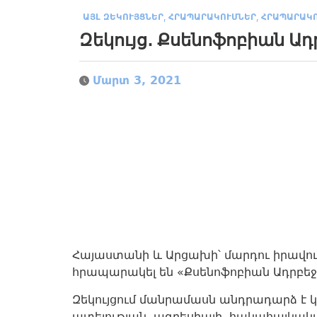
,
,
ԱՅԼ ԶԵԿՈՒՅՑՆԵՐ
ՀՐԱՊԱՐԱԿՈՒՄՆԵՐ
ՀՐԱՊԱՐԱԿ
Զեկույց․ Քսենոֆոբիան Ադ
Մարտ 3, 2021
Հայաստանի և Արցախի՝ մարդու իրավուն
հրապարակել են «Քսենոֆոբիան Ադրբեջա
Զեկույցում մանրամասն անդրադարձ է 
ատելության, ագրեսիայի, հակահայկակ