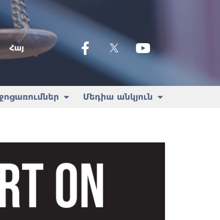
Հայ
ջոցառումներ
Մեդիա անկյուն