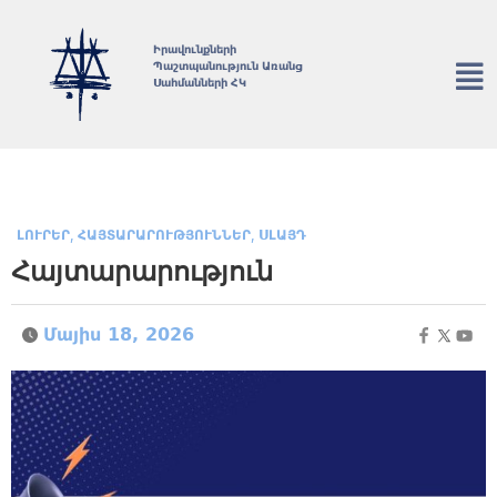
Իրավունքների
Պաշտպանություն Առանց
Սահմանների ՀԿ
,
,
ԼՈՒՐԵՐ
ՀԱՅՏԱՐԱՐՈՒԹՅՈՒՆՆԵՐ
ՍԼԱՅԴ
Հայտարարություն
Մայիս 18, 2026