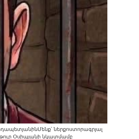
դապետյանինՄենք՝ ներքոստորագրյալ
թուր Օսիպյանի նկատմամբ