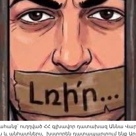
հանջ՝ ուղղված ՀՀ գլխավոր դատախազ Աննա Վար
ս և անհատներս, խստորեն դատապարտում ենք Ար