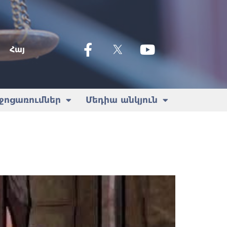
Հայ
ջոցառումներ
Մեդիա անկյուն