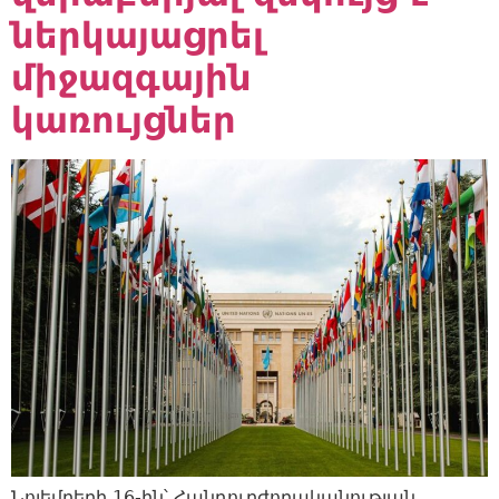
ներկայացրել
միջազգային
կառույցներ
Նոյեմբերի 16-ին՝ Հանդուրժողականության