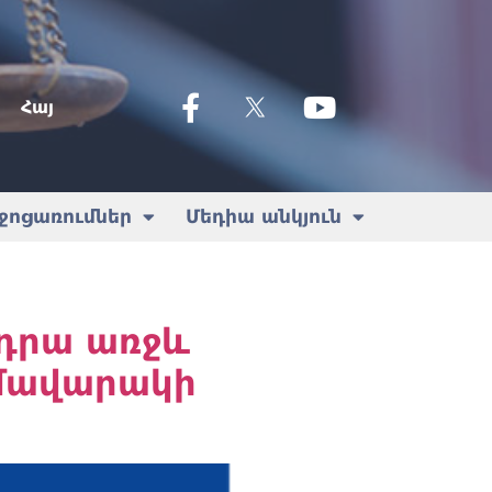
Հայ
ջոցառումներ
Մեդիա անկյուն
դրա առջև
մավարակի