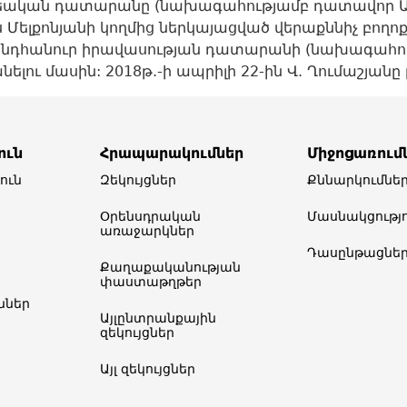
 քրեական դատարանը (նախագահությամբ դատավոր Ա. 
լքոնյանի կողմից ներկայացված վերաքննիչ բողոքը 
ընդհանուր իրավասության դատարանի (նախագահու
լու մասին: 2018թ.-ի ապրիլի 22-ին Վ. Ղումաշյանը 
ուն
Հրապարակումներ
Միջոցառում
ուն
Զեկույցներ
Քննարկումնե
Օրենսդրական
Մասնակցությո
առաջարկներ
Դասընթացնե
Քաղաքականության
փաստաթղթեր
ներ​
Այլընտրանքային
զեկույցներ
Այլ զեկույցներ