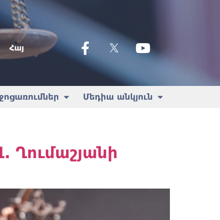
Հայ
ջոցառումներ
Մեդիա անկյուն
. Ղումաշյանի