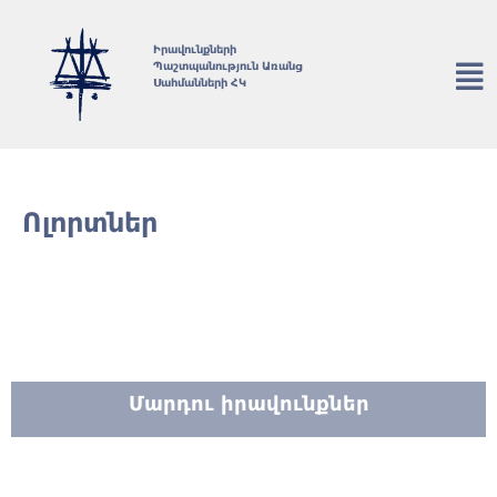
Իրավունքների
Պաշտպանություն Առանց
Սահմանների ՀԿ
Ոլորտներ​
Մարդու իրավունքներ